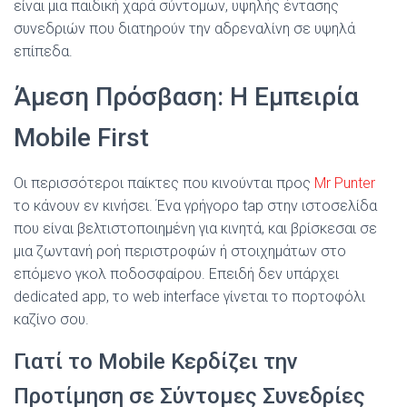
είναι μια παιδική χαρά σύντομων, υψηλής έντασης
συνεδριών που διατηρούν την αδρεναλίνη σε υψηλά
επίπεδα.
Άμεση Πρόσβαση: Η Εμπειρία
Mobile First
Οι περισσότεροι παίκτες που κινούνται προς
Mr Punter
το κάνουν εν κινήσει. Ένα γρήγορο tap στην ιστοσελίδα
που είναι βελτιστοποιημένη για κινητά, και βρίσκεσαι σε
μια ζωντανή ροή περιστροφών ή στοιχημάτων στο
επόμενο γκολ ποδοσφαίρου. Επειδή δεν υπάρχει
dedicated app, το web interface γίνεται το πορτοφόλι
καζίνο σου.
Γιατί το Mobile Κερδίζει την
Προτίμηση σε Σύντομες Συνεδρίες