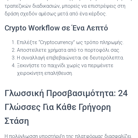
τραπεζικών διαδικασιών, μπορείς να επιστρέψεις στη
δράση σχεδόν αμέσως μετά από ένα κέρδος.
Crypto Workflow σε Ένα Λεπτό
Επιλέξτε “Cryptocurrency” ως τρόπο πληρωμής.
Αποστείλετε χρήματα από το πορτοφόλι σας.
Η συναλλαγή επιβεβαιώνεται σε δευτερόλεπτα.
Ξεκινήστε το παιχνίδι χωρίς να περιμένετε
χειροκίνητη επαλήθευση.
Γλωσσική Προσβασιμότητα: 24
Γλώσσες Για Κάθε Γρήγορη
Στάση
Η πολύγλωσση υποστήριξη της πλατφόρμας διασφαλίζει