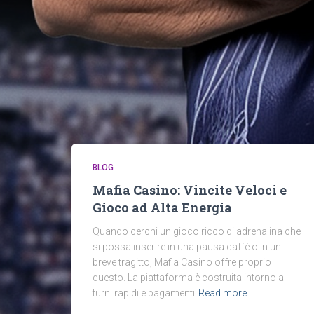
BLOG
Mafia Casino: Vincite Veloci e
Gioco ad Alta Energia
Quando cerchi un gioco ricco di adrenalina che
si possa inserire in una pausa caffè o in un
breve tragitto, Mafia Casino offre proprio
questo. La piattaforma è costruita intorno a
turni rapidi e pagamenti
Read more…