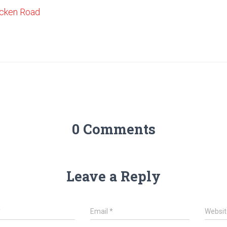
icken Road
0 Comments
Leave a Reply
*
Email
*
Websit